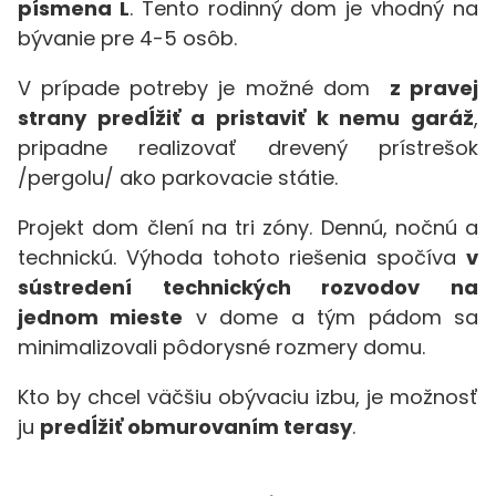
písmena L
. Tento rodinný dom je vhodný na
bývanie pre 4-5 osôb.
V prípade potreby je možné dom
z pravej
strany predĺžiť a pristaviť k nemu garáž
,
pripadne realizovať drevený prístrešok
/pergolu/ ako parkovacie státie.
Projekt dom člení na tri zóny. Dennú, nočnú a
technickú. Výhoda tohoto riešenia spočíva
v
sústredení technických rozvodov na
jednom mieste
v dome a tým pádom sa
minimalizovali pôdorysné rozmery domu.
Kto by chcel väčšiu obývaciu izbu, je možnosť
ju
predĺžiť obmurovaním terasy
.