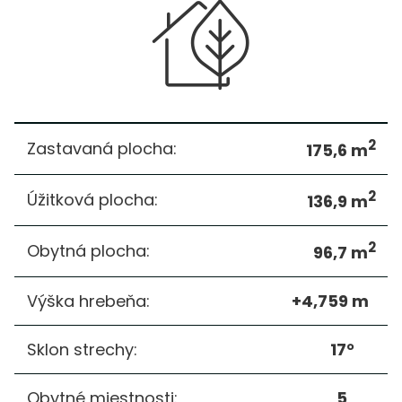
2
Zastavaná plocha:
175,6 m
2
Úžitková plocha:
136,9 m
2
Obytná plocha:
96,7 m
Výška hrebeňa:
+4,759 m
Sklon strechy:
17°
Obytné miestnosti:
5